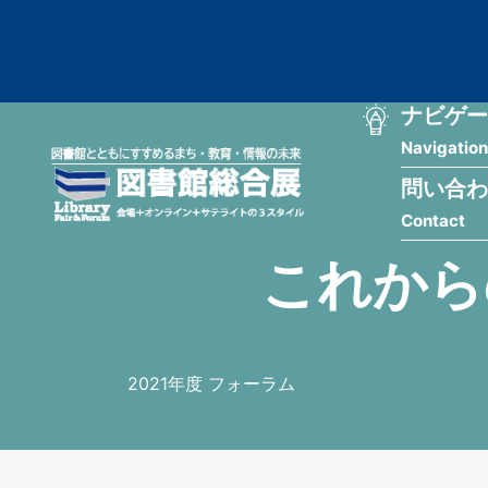
メ
匿
イ
ン
名
コ
ン
メ
ナビゲー
ユ
テ
Navigation
イ
ン
ー
ツ
問い合わ
ン
ザ
に
Contact
移
ナ
ー
動
これから
ビ
用
ゲ
メ
ー
ニ
2021年度 フォーラム
シ
ュ
ョ
ー