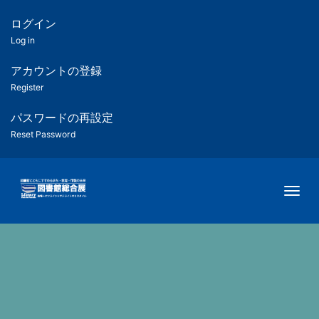
メ
イ
ログイン
匿
ン
Log in
コ
名
ン
アカウントの登録
ユ
テ
Register
ン
ー
ツ
パスワードの再設定
に
Reset Password
ザ
移
動
ー
Togg
用
メ
ニ
ュ
ー