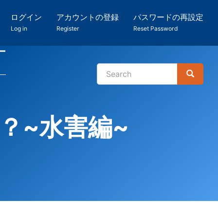
ログイン
アカウントの登録
パスワードの再設定
Log in
Register
Reset Password
ー
Search
Search
検
索
？~水害編~