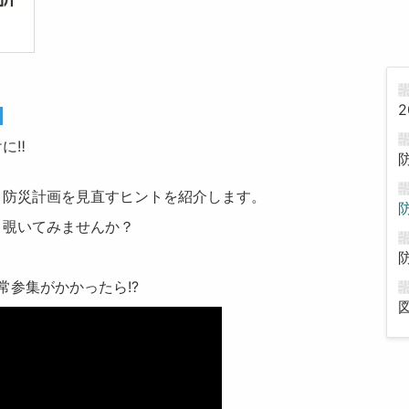
2
】
に‼
、防災計画を見直すヒントを紹介します。
と覗いてみませんか？
参集がかかったら!?