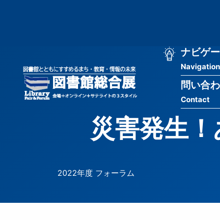
メ
匿
イ
ン
名
コ
ン
メ
ナビゲー
ユ
テ
Navigation
イ
ン
ー
ツ
問い合わ
ン
ザ
に
Contact
移
ナ
ー
動
災害発生！
ビ
用
ゲ
メ
ー
ニ
2022年度 フォーラム
シ
ュ
ョ
ー