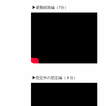
▶避難経路編（7分）
▶想定外の想定編（８分）