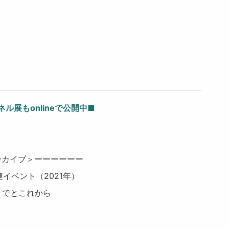
ル展もonlineで公開中■
ーカイブ＞ーーーーーー
イベント（2021年）
までとこれから