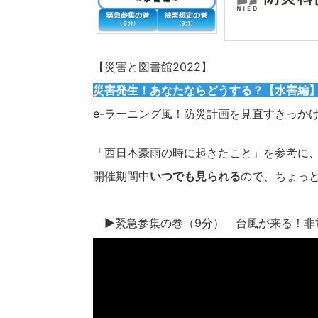
【災害と図書館2022】
災害発生！あなたならどうする？【水害編
e-ラーニング風！防災計画を見直すきっかけ
「西日本豪雨の時に起きたこと」を参考に
開催期間中
いつでも見られる
ので、ちょっ
▶緊急参集の巻（9分） 台風が来る！非常