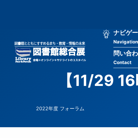
メ
匿
イ
ン
名
コ
ン
メ
ナビゲー
ユ
テ
Navigation
イ
ン
ー
ツ
問い合わ
ン
ザ
に
Contact
移
ナ
ー
動
【11/29
ビ
用
ゲ
メ
ー
ニ
2022年度 フォーラム
シ
ュ
ョ
ー