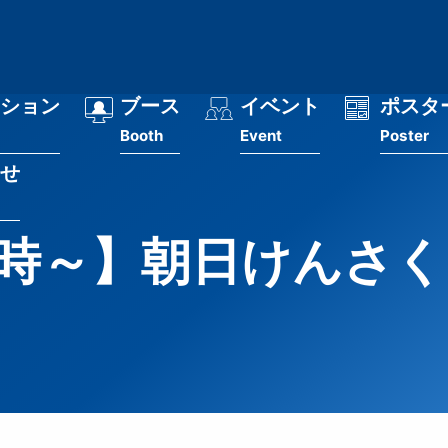
ション
ブース
イベント
ポスタ
Booth
Event
Poster
せ
 16時～】朝日けんさ