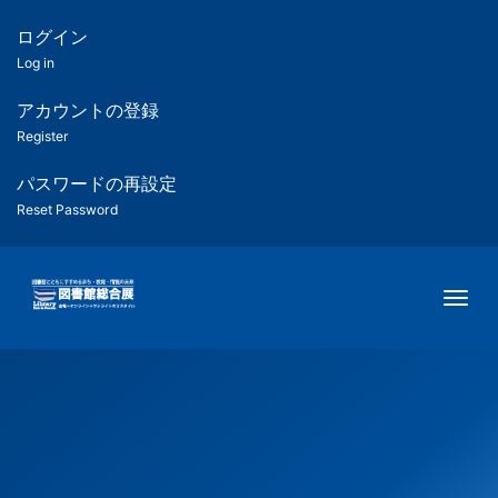
メ
イ
ログイン
匿
ン
Log in
コ
名
ン
アカウントの登録
ユ
テ
Register
ン
ー
ツ
パスワードの再設定
に
Reset Password
ザ
移
動
ー
Togg
用
メ
ニ
ュ
ー