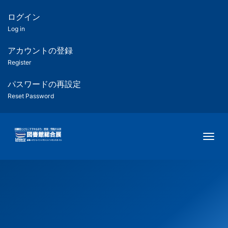
メ
イ
ログイン
匿
ン
Log in
コ
名
ン
アカウントの登録
ユ
テ
Register
ン
ー
ツ
パスワードの再設定
に
Reset Password
ザ
移
動
ー
Togg
用
メ
ニ
ュ
ー