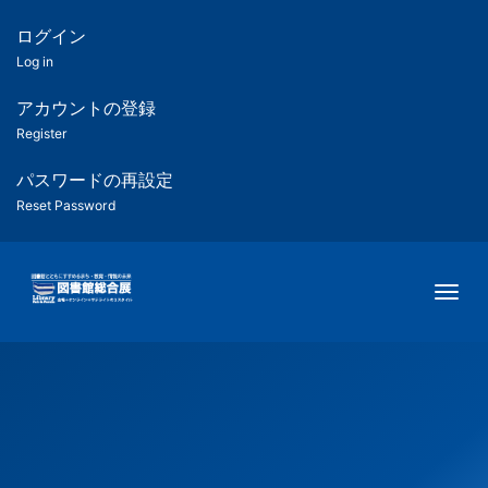
メ
イ
ログイン
匿
ン
Log in
コ
名
ン
アカウントの登録
ユ
テ
Register
ン
ー
ツ
パスワードの再設定
に
Reset Password
ザ
移
動
ー
Togg
用
メ
ニ
ュ
ー