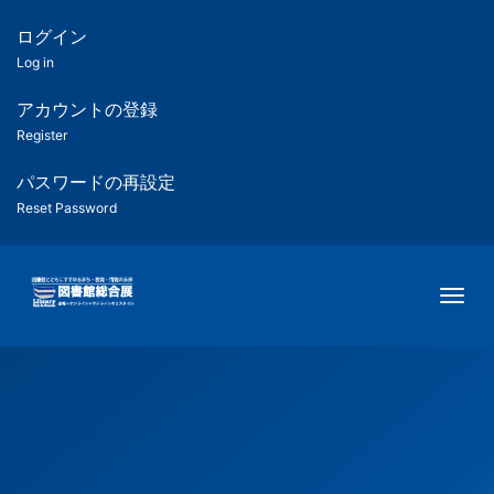
メ
イ
ログイン
匿
ン
Log in
コ
名
ン
アカウントの登録
ユ
テ
Register
ン
ー
ツ
パスワードの再設定
に
Reset Password
ザ
移
動
ー
Togg
用
メ
ニ
ュ
ー