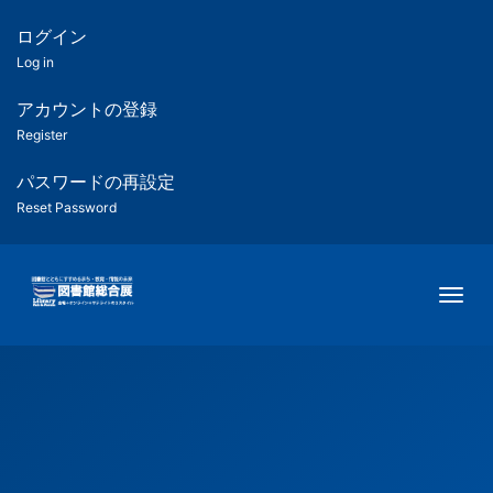
メ
イ
ログイン
匿
ン
Log in
コ
名
ン
アカウントの登録
ユ
テ
Register
ン
ー
ツ
パスワードの再設定
に
Reset Password
ザ
移
動
ー
Togg
用
メ
ニ
ュ
ー