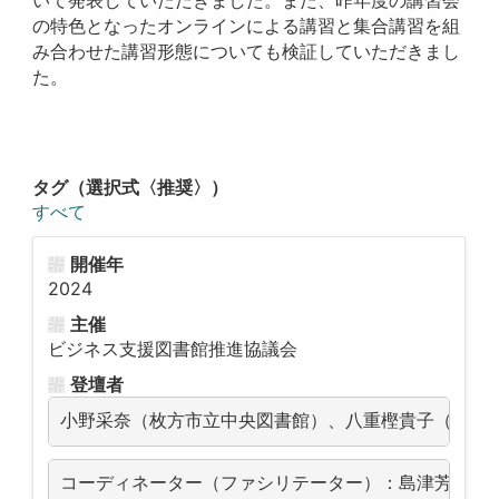
いて発表していただきました。また、昨年度の講習会
の特色となったオンラインによる講習と集合講習を組
み合わせた講習形態についても検証していただきまし
た。
タグ（選択式〈推奨〉）
すべて
開催年
2024
主催
ビジネス支援図書館推進協議会
登壇者
小野采奈（枚方市立中央図書館）、
八重樫貴子（埼玉
コーディネーター（ファシリテーター）：島津
芳枝（