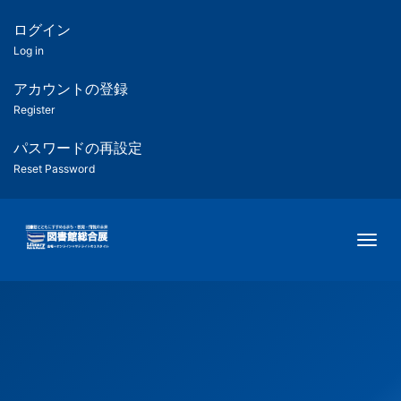
メ
イ
ログイン
匿
ン
Log in
コ
名
ン
アカウントの登録
ユ
テ
Register
ン
ー
ツ
パスワードの再設定
に
Reset Password
ザ
移
動
ー
Togg
用
メ
ニ
ュ
ー