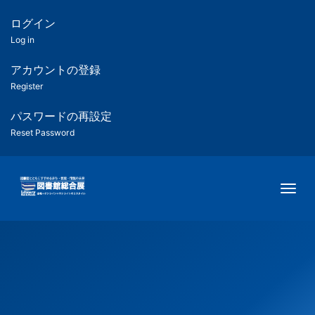
メ
イ
ログイン
匿
ン
Log in
コ
名
ン
アカウントの登録
ユ
テ
Register
ン
ー
ツ
パスワードの再設定
に
Reset Password
ザ
移
動
ー
Togg
用
メ
ニ
ュ
ー