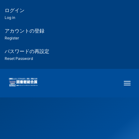
メ
イ
ログイン
匿
ン
Log in
コ
名
ン
アカウントの登録
ユ
テ
Register
ン
ー
ツ
パスワードの再設定
に
Reset Password
ザ
移
動
ー
Togg
用
メ
ニ
ュ
ー