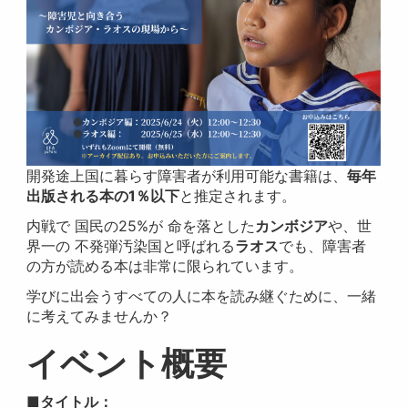
開発途上国に暮らす障害者が利用可能な書籍は、
毎年
出版される本の1％以下
と推定されます。
内戦で 国民の25%が 命を落とした
カンボジア
や、世
界一の 不発弾汚染国と呼ばれる
ラオス
でも、障害者
の方が読める本は非常に限られています。
学びに出会うすべての人に本を読み継ぐために、一緒
に考えてみませんか？
イベント概要
■タイトル：