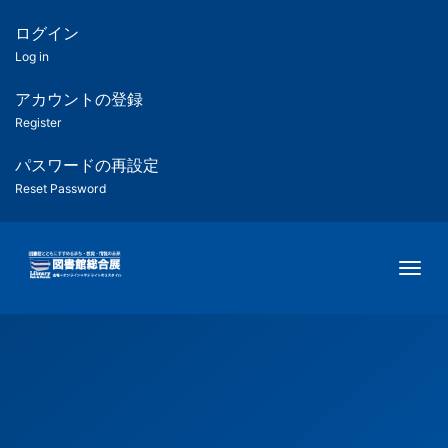
メ
イ
ログイン
匿
ン
Log in
コ
名
ン
アカウントの登録
ユ
テ
Register
ン
ー
ツ
パスワードの再設定
に
Reset Password
ザ
移
動
ー
Togg
用
メ
ニ
ュ
ー