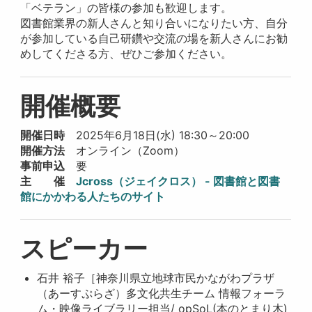
「ベテラン」の皆様の参加も歓迎します。
図書館業界の新人さんと知り合いになりたい方、自分
が参加している自己研鑽や交流の場を新人さんにお勧
めしてくださる方、ぜひご参加ください。
開催概要
開催日時
2025年6月18日(水) 18:30～20:00
開催方法
オンライン（Zoom）
事前申込
要
主 催
Jcross（ジェイクロス） - 図書館と図書
館にかかわる人たちのサイト
スピーカー
石井 裕子［神奈川県立地球市民かながわプラザ
（あーすぷらざ）多文化共生チーム 情報フォーラ
ム・映像ライブラリー担当/ opSoL(本のとまり木)