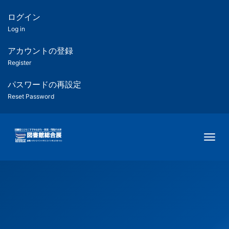
メ
イ
ログイン
匿
ン
Log in
コ
名
ン
アカウントの登録
ユ
テ
Register
ン
ー
ツ
パスワードの再設定
に
Reset Password
ザ
移
動
ー
Togg
用
メ
ニ
ュ
ー