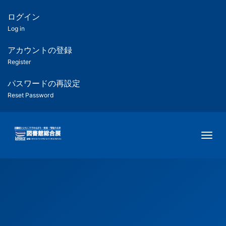
メ
イ
ログイン
匿
ン
Log in
コ
名
ン
アカウントの登録
ユ
テ
Register
ン
ー
ツ
パスワードの再設定
に
Reset Password
ザ
移
動
ー
Togg
用
メ
ニ
ュ
ー