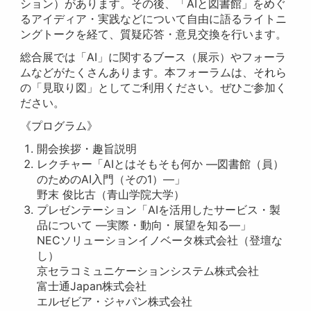
ション）があります。その後、「AIと図書館」をめぐ
るアイディア・実践などについて自由に語るライトニ
ングトークを経て、質疑応答・意見交換を行います。
総合展では「AI」に関するブース（展示）やフォーラ
ムなどがたくさんあります。本フォーラムは、それら
の「見取り図」としてご利用ください。ぜひご参加く
ださい。
《プログラム》
開会挨拶・趣旨説明
レクチャー「AIとはそもそも何か —図書館（員）
のためのAI入門（その1）—」
野末 俊比古（青山学院大学）
プレゼンテーション「AIを活用したサービス・製
品について —実際・動向・展望を知る—」
NECソリューションイノベータ株式会社（登壇な
し）
京セラコミュニケーションシステム株式会社
富士通Japan株式会社
エルゼビア・ジャパン株式会社