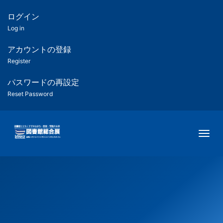
メ
イ
ログイン
匿
ン
Log in
コ
名
ン
アカウントの登録
ユ
テ
Register
ン
ー
ツ
パスワードの再設定
に
Reset Password
ザ
移
動
ー
Togg
用
メ
ニ
ュ
ー