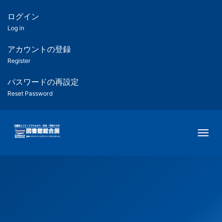
メ
イ
ログイン
匿
ン
Log in
コ
名
ン
アカウントの登録
ユ
テ
Register
ン
ー
ツ
パスワードの再設定
に
Reset Password
ザ
移
動
ー
Togg
用
メ
ニ
ュ
ー