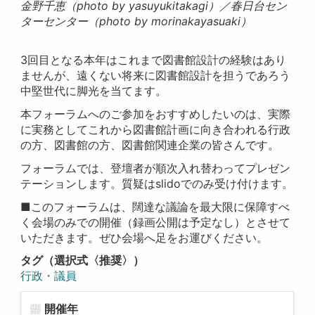
金野千恵（photo by yasuyukitakagi）／春日台セン
ターセンター（photo by morinakayasuaki）
3回目となる本年はこれまで図書館設計の経験はあり
ませんが、遠くない将来に図書館設計を担うであろう
中堅世代に脚光を当てます。
本フォーラムへのご参加をおすすめしたいのは、実際
に実務としてこれから図書館計画に向き合われる行政
の方、図書館の方、図書館関連企業の皆さんです。
フォーラムでは、登壇者が順次入れ替わってプレゼン
テーションします。質疑はslidoでのみ受け付けます。
■このフォーラムは、闊達な議論を最大限に保障すべ
く会場のみでの開催（録画公開は予定なし）とさせて
いただきます。ぜひ会場へ足をお運びください。
タグ（選択式〈推奨〉）
行政・議員
開催年