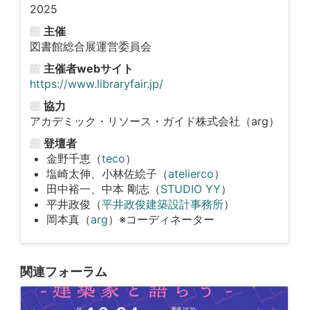
2025
主催
図書館総合展運営委員会
主催者webサイト
https://www.libraryfair.jp/
協力
アカデミック・リソース・ガイド株式会社（arg）
登壇者
金野千恵（
teco
）
塩崎太伸、小林佐絵子（
atelierco
）
田中裕一、中本 剛志（
STUDIO YY
）
平井政俊（
平井政俊建築設計事務所
）
岡本真（
arg
）※コーディネーター
関連フォーラム