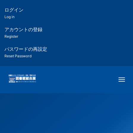
メ
イ
ログイン
匿
ン
Log in
コ
名
ン
アカウントの登録
ユ
テ
Register
ン
ー
ツ
パスワードの再設定
に
Reset Password
ザ
移
動
ー
Togg
用
メ
ニ
ュ
ー