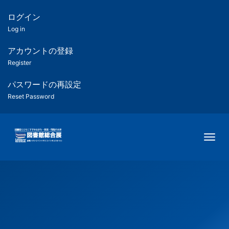
メ
イ
ログイン
匿
ン
Log in
コ
名
ン
アカウントの登録
ユ
テ
Register
ン
ー
ツ
パスワードの再設定
に
Reset Password
ザ
移
動
ー
Togg
用
メ
ニ
ュ
ー