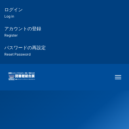
メ
イ
ログイン
匿
ン
Log in
コ
名
ン
アカウントの登録
ユ
テ
Register
ン
ー
ツ
パスワードの再設定
に
Reset Password
ザ
移
動
ー
Togg
用
メ
ニ
ュ
ー