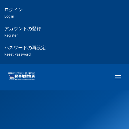
メ
イ
ログイン
匿
ン
Log in
コ
名
ン
アカウントの登録
ユ
テ
Register
ン
ー
ツ
パスワードの再設定
に
Reset Password
ザ
移
動
ー
Togg
用
メ
ニ
ュ
ー