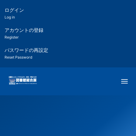
メ
イ
ログイン
匿
ン
Log in
コ
名
ン
アカウントの登録
ユ
テ
Register
ン
ー
ツ
パスワードの再設定
に
Reset Password
ザ
移
動
ー
Togg
用
メ
ニ
ュ
ー