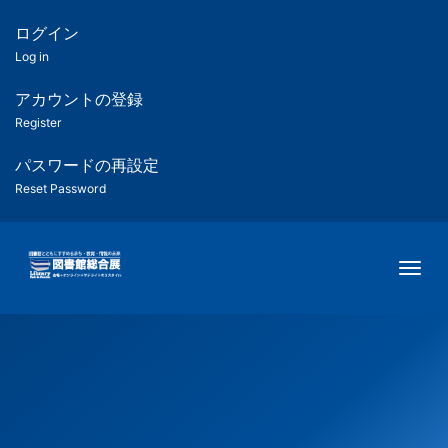
メ
イ
ログイン
匿
ン
Log in
コ
名
ン
アカウントの登録
ユ
テ
Register
ン
ー
ツ
パスワードの再設定
に
Reset Password
ザ
移
動
ー
Togg
用
メ
ニ
ュ
ー