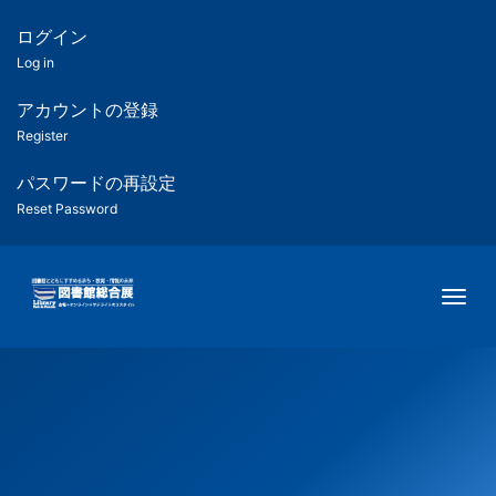
メ
イ
ログイン
匿
ン
Log in
コ
名
ン
アカウントの登録
ユ
テ
Register
ン
ー
ツ
パスワードの再設定
に
Reset Password
ザ
移
動
ー
Togg
用
メ
ニ
ュ
ー