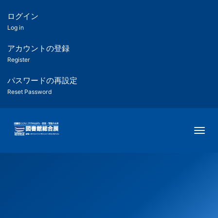
メ
イ
ログイン
匿
ン
Log in
コ
名
ン
アカウントの登録
ユ
テ
Register
ン
ー
ツ
パスワードの再設定
に
Reset Password
ザ
移
動
ー
Togg
用
メ
ニ
ュ
ー