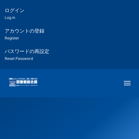
メ
イ
ログイン
匿
ン
Log in
コ
名
ン
アカウントの登録
ユ
テ
Register
ン
ー
ツ
パスワードの再設定
に
Reset Password
ザ
移
動
ー
Togg
用
メ
ニ
ュ
ー