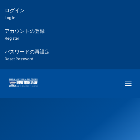
メ
イ
ログイン
匿
ン
Log in
コ
名
ン
アカウントの登録
ユ
テ
Register
ン
ー
ツ
パスワードの再設定
に
Reset Password
ザ
移
動
ー
Togg
用
メ
ニ
ュ
ー