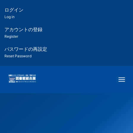
メ
イ
ログイン
匿
ン
Log in
コ
名
ン
アカウントの登録
ユ
テ
Register
ン
ー
ツ
パスワードの再設定
に
Reset Password
ザ
移
動
ー
Togg
用
メ
ニ
ュ
ー