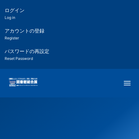
メ
イ
ログイン
匿
ン
Log in
コ
名
ン
アカウントの登録
ユ
テ
Register
ン
ー
ツ
パスワードの再設定
に
Reset Password
ザ
移
動
ー
Togg
用
メ
ニ
ュ
ー