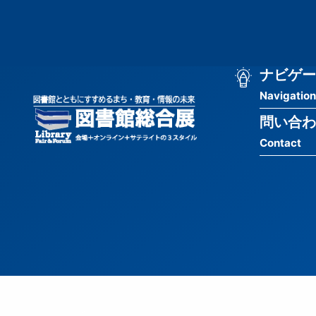
メ
匿
イ
ン
名
コ
ン
メ
ナビゲー
ユ
テ
Navigation
イ
ン
ー
ツ
問い合わ
ン
ザ
に
Contact
移
ナ
ー
動
ビ
用
ゲ
メ
ー
ニ
シ
ュ
ョ
ー