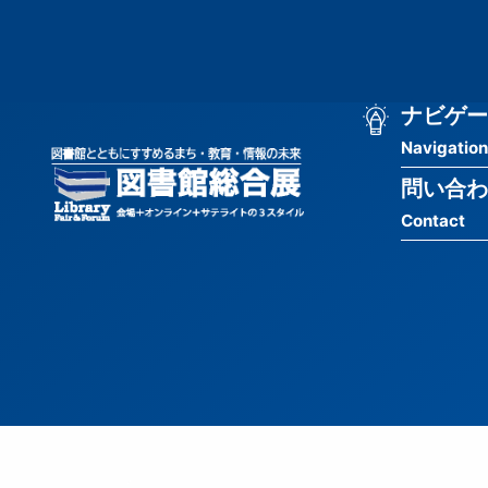
メ
匿
イ
ン
名
コ
ン
メ
ナビゲー
ユ
テ
Navigation
イ
ン
ー
ツ
問い合わ
ン
ザ
に
Contact
移
ナ
ー
動
ビ
用
ゲ
メ
ー
ニ
シ
ュ
ョ
ー