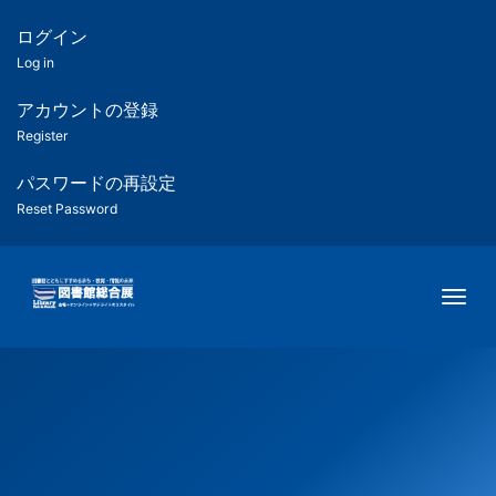
メ
イ
ログイン
匿
ン
Log in
コ
名
ン
アカウントの登録
ユ
テ
Register
ン
ー
ツ
パスワードの再設定
に
Reset Password
ザ
移
動
ー
Togg
用
メ
ニ
ュ
ー