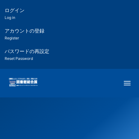
メ
イ
ログイン
匿
ン
Log in
コ
名
ン
アカウントの登録
ユ
テ
Register
ン
ー
ツ
パスワードの再設定
に
Reset Password
ザ
移
動
ー
Togg
用
メ
ニ
ュ
ー