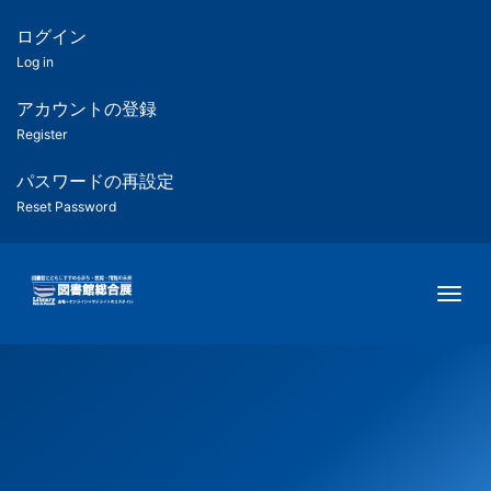
メ
イ
ログイン
匿
ン
Log in
コ
名
ン
アカウントの登録
ユ
テ
Register
ン
ー
ツ
パスワードの再設定
に
Reset Password
ザ
移
動
ー
Togg
用
メ
ニ
ュ
ー