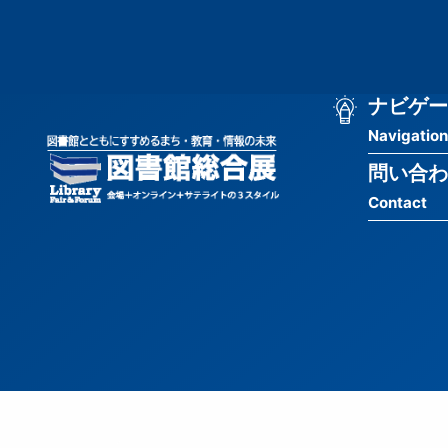
メ
匿
イ
ン
名
コ
ン
メ
ナビゲー
ユ
テ
Navigation
イ
ン
ー
ツ
問い合わ
ン
ザ
に
Contact
移
ナ
ー
動
ビ
用
ゲ
メ
ー
ニ
シ
ュ
ョ
ー