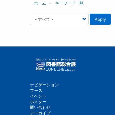
ン
ホーム
キーワード一覧
Apply
ナビゲーション
フ
ブース
イベント
ッ
ポスター
問い合わせ
タ
アーカイブ