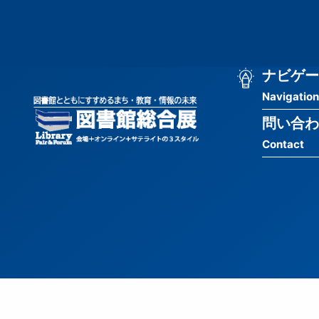
メ
匿
イ
ン
名
コ
ン
メ
ナビゲー
ユ
テ
Navigation
イ
ン
ー
ツ
問い合わ
ン
ザ
に
Contact
移
ナ
ー
動
ビ
用
ゲ
メ
ー
ニ
シ
ュ
ョ
ー