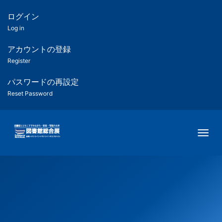
メ
イ
ログイン
匿
ン
Log in
コ
名
ン
アカウントの登録
ユ
テ
Register
ン
ー
ツ
パスワードの再設定
に
Reset Password
ザ
移
動
ー
Togg
用
メ
ニ
ュ
ー