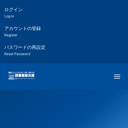
メ
イ
ログイン
匿
ン
Log in
コ
名
ン
アカウントの登録
ユ
テ
Register
ン
ー
ツ
パスワードの再設定
に
Reset Password
ザ
移
動
ー
Togg
用
メ
ニ
ュ
ー