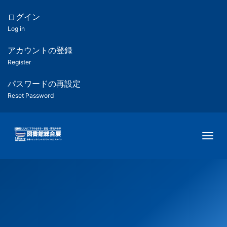
メ
イ
ログイン
匿
ン
Log in
コ
名
ン
アカウントの登録
ユ
テ
Register
ン
ー
ツ
パスワードの再設定
に
Reset Password
ザ
移
動
ー
Togg
用
メ
ニ
ュ
ー