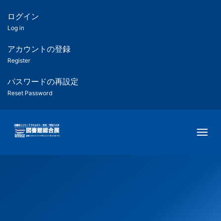
メ
イ
ログイン
匿
ン
Log in
コ
名
ン
アカウントの登録
ユ
テ
Register
ン
ー
ツ
パスワードの再設定
に
Reset Password
ザ
移
動
ー
Togg
用
メ
ニ
ュ
ー