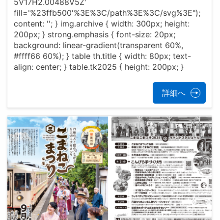
5V17H2.00488V5Z'
fill='%23ffb500'%3E%3C/path%3E%3C/svg%3E");
content: ''; } img.archive { width: 300px; height:
200px; } strong.emphasis { font-size: 20px;
background: linear-gradient(transparent 60%,
#ffff66 60%); } table th.title { width: 80px; text-
align: center; } table.tk2025 { height: 200px; }
詳細へ