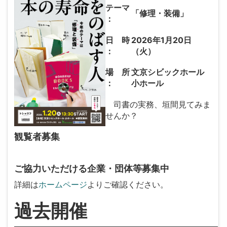
テーマ
「修理・装備」
：
日 時
2026年1月20日
：
（火）
場 所
文京シビックホール
：
小ホール
司書の実務、垣間見てみま
せんか？
観覧者募集
ご協力いただける企業・団体等募集中
詳細は
ホームページ
よりご確認ください。
過去開催