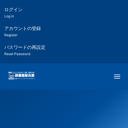
メ
イ
ログイン
匿
ン
Log in
コ
名
ン
アカウントの登録
ユ
テ
Register
ン
ー
ツ
パスワードの再設定
に
Reset Password
ザ
移
動
ー
Togg
用
メ
ニ
ュ
ー