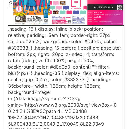
タ
ー
.heading-15 { display: inline-block; position:
relative; padding: .5em 1em; border-right: 27px
solid #d025c2; background-color: #f5f5f5; color:
#333333; } .heading-15::before { position: absolute;
bottom: 2px; right: -20px; z-index: -1; transform:
rotate(5deg); width: 100%; height: 50%;
background-color: #d0d0d0; content: ""; filter:
blur(4px); } .heading-35 { display: flex; align-items:
center; gap: 0 7px; color: #333333; } .heading-
35::before { width: 1.25em; height: 1.25em;
background-image:
url("data:image/svg+xml,%3Csvg
xmlns='http://www.w3.org/2000/svg' viewBox='0
0 24 24'%3E%3Cpath d='M2.00488
19H22.0049V21H2.00488V19ZM2.00488
5L7.00488 8L12.0049 2L17.0049 8L22.0049