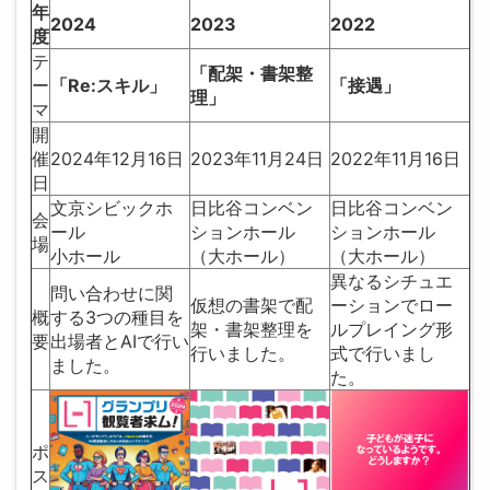
年
2024
2023
2022
度
テ
「配架・書架整
ー
「Re:スキル」
「接遇」
理」
マ
開
催
2024年12月16日
2023年11月24日
2022年11月16日
日
文京シビックホ
日比谷コンベン
日比谷コンベン
会
ール
ションホール
ションホール
場
小ホール
（大ホール）
（大ホール）
異なるシチュエ
問い合わせに関
仮想の書架で配
ーションでロー
概
する3つの種目を
架・書架整理を
ルプレイング形
要
出場者とAIで行い
行いました。
式で行いまし
ました。
た。
ポ
ス