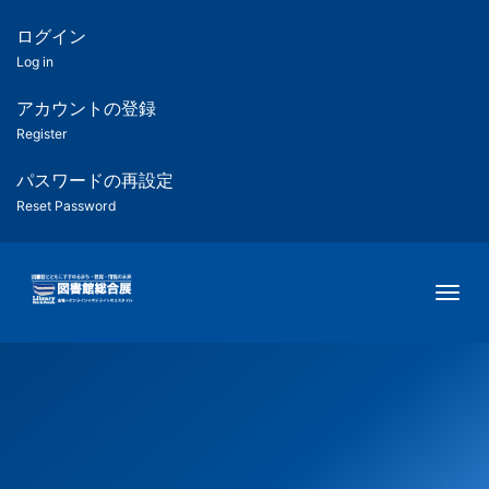
メ
イ
ログイン
匿
ン
Log in
コ
名
ン
アカウントの登録
ユ
テ
Register
ン
ー
ツ
パスワードの再設定
に
Reset Password
ザ
移
動
ー
Togg
用
メ
ニ
ュ
ー