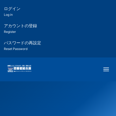
メ
イ
ログイン
匿
ン
Log in
コ
名
ン
アカウントの登録
ユ
テ
Register
ン
ー
ツ
パスワードの再設定
に
Reset Password
ザ
移
動
ー
Togg
用
メ
ニ
ュ
ー