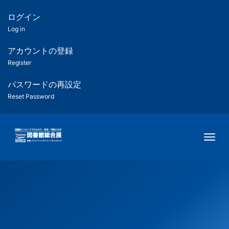
メ
イ
ログイン
匿
ン
Log in
コ
名
ン
アカウントの登録
ユ
テ
Register
ン
ー
ツ
パスワードの再設定
に
Reset Password
ザ
移
動
ー
Togg
用
メ
ニ
ュ
ー