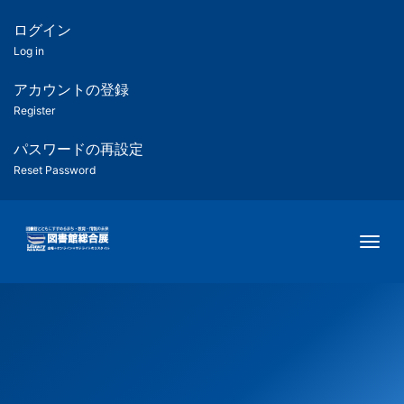
メ
イ
ログイン
匿
ン
Log in
コ
名
ン
アカウントの登録
ユ
テ
Register
ン
ー
ツ
パスワードの再設定
に
Reset Password
ザ
移
動
ー
Togg
用
メ
ニ
ュ
ー