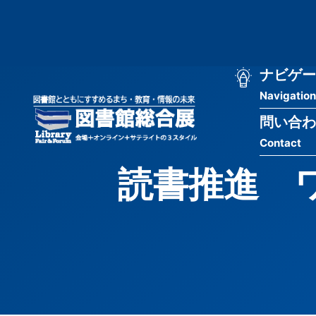
メ
匿
イ
ン
名
コ
ン
メ
ナビゲー
ユ
テ
Navigation
イ
ン
ー
ツ
問い合わ
ン
ザ
に
Contact
移
ナ
ー
動
読書推進 
ビ
用
ゲ
メ
ー
ニ
シ
ュ
ョ
ー