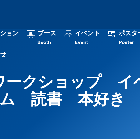
ション
ブース
イベント
ポスタ
Booth
Event
Poster
せ
ワークショップ イ
ム 読書 本好