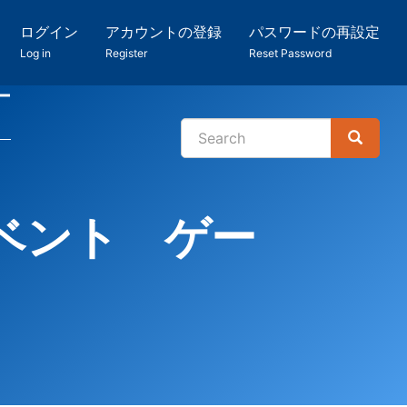
ログイン
アカウントの登録
パスワードの再設定
Log in
Register
Reset Password
ー
Search
Search
検
索
ベント ゲー
き