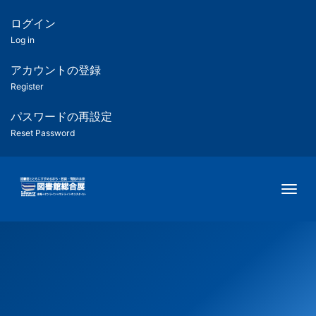
メ
イ
ログイン
匿
ン
Log in
コ
名
ン
アカウントの登録
ユ
テ
Register
ン
ー
ツ
パスワードの再設定
に
Reset Password
ザ
移
動
ー
Togg
用
メ
ニ
ュ
ー