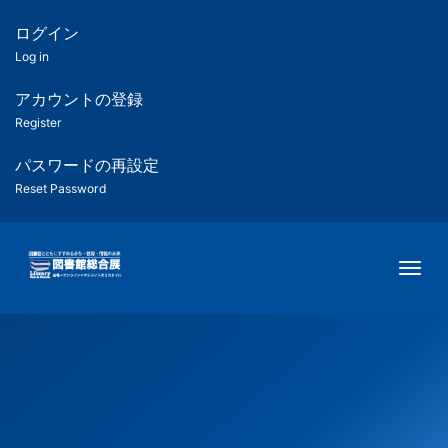
メ
イ
ログイン
匿
ン
Log in
コ
名
ン
アカウントの登録
ユ
テ
Register
ン
ー
ツ
パスワードの再設定
に
Reset Password
ザ
移
動
ー
Togg
用
メ
ニ
ュ
ー