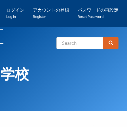
ログイン
アカウントの登録
パスワードの再設定
Log in
Register
Reset Password
ー
Search
Search
検
索
門学校