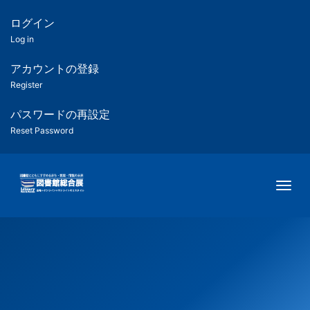
メ
イ
ログイン
匿
ン
Log in
コ
名
ン
アカウントの登録
ユ
テ
Register
ン
ー
ツ
パスワードの再設定
に
Reset Password
ザ
移
動
ー
Togg
用
メ
ニ
ュ
ー